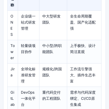
称
O
企业级一
中大型研发
全生命周期覆
N
站式研发
团队
盖、国产化适配
E
管理
强
S
To
轻量级项
中小型/跨职
上手极快、设计
w
目协作
能团队
简洁直观
er
Jir
全球化标
规模化/跨国
工作流引擎强
a
准研发管
团队
大、插件生态丰
理
富
Gi
DevOps
重代码交付
需求与代码深度
tL
一体化平
的工程团队
绑定、CI/CD原
ab
台
生集成