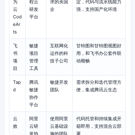
为
程云
求的央国
淀，代码与流水线能力
云
研发
企
强，支持国产化环境
Cod
平台
eAr
ts
飞
敏捷
互联网化
甘特图和甘特图视图好
书
项目
运作的科
用，和飞书办公套件联
项
管理
技子公司
动顺畅
目
工具
Tap
腾讯
敏捷开发
需求拆分和迭代管理方
d
敏捷
团队
便，集成腾讯云生态
协作
平台
云
阿里
使用阿里
代码托管和持续集成开
效
云研
云基础设
箱即用，支持混合云部
发协
施的团队
署