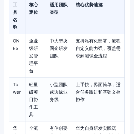
工
核心
适用团队
核心优势速览
具
定位
类型
名
称
ON
企业
中大型央
支持私有化部署，流程
ES
级研
国企研发
自定义能力强，覆盖需
发管
团队
求到测试全流程
理平
台
To
轻量
小型团队
上手快，界面简单，适
wer
级项
或边缘业
合任务跟进和基础文档
目协
务线
协作
作工
具
华
全流
有信创要
华为自身研发实践沉