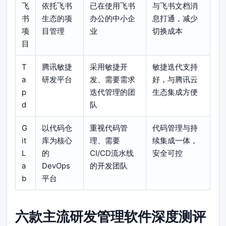
飞
依托飞书
已在使用飞书
与飞书文档消
书
生态的项
办公的中小企
息打通，减少
项
目管理
业
切换成本
目
T
腾讯敏捷
采用敏捷开
敏捷迭代支持
a
研发平台
发、需要需求
好，与腾讯云
p
迭代管理的团
生态集成方便
d
队
G
以代码仓
重视代码管
代码管理与持
it
库为核心
理、需要
续集成一体，
L
的
CI/CD流水线
安全可控
a
DevOps
的开发团队
b
平台
六款主流研发管理软件深度测评