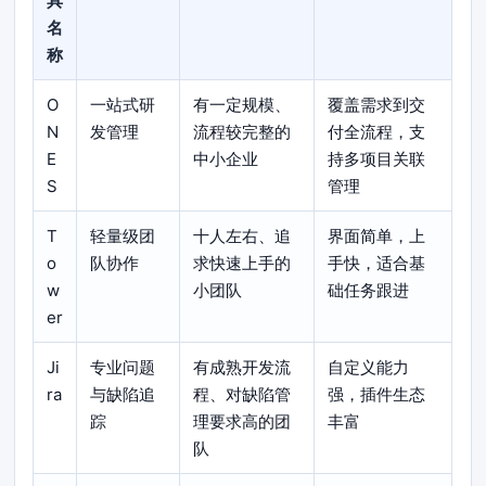
具
名
称
O
一站式研
有一定规模、
覆盖需求到交
N
发管理
流程较完整的
付全流程，支
E
中小企业
持多项目关联
S
管理
T
轻量级团
十人左右、追
界面简单，上
o
队协作
求快速上手的
手快，适合基
w
小团队
础任务跟进
er
Ji
专业问题
有成熟开发流
自定义能力
ra
与缺陷追
程、对缺陷管
强，插件生态
踪
理要求高的团
丰富
队