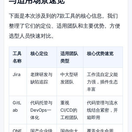
与适用场景速览
下面是本次涉及到的7款工具的核心信息。我们
整理了它们的定位、适用团队和主要优势。方便
选型人员快速对比。
工具
核心定位
适用团队
核心优势速览
名称
类型
Jira
老牌研发与
中大型研
工作流自定义能
缺陷追踪
发团队
力强，插件生态
丰富
GitL
代码托管与
重视
代码管理与流水
ab
DevOps一
CI/CD的
线结合紧密，开
体化
工程团队
箱即用
ONE
国产企业级
国内中大
覆盖全生命周