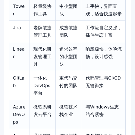
Towe
轻量级协
中小型团
上手快，界面直
r
作工具
队
观，适合快速起步
Jira
老牌敏捷
成熟敏捷
工作流自定义强，
管理工具
团队
插件生态丰富
Linea
现代化研
追求效率
响应极快，体验流
r
发管理工
的小型团
畅，设计感强
具
队
GitLa
一体化
重代码交
代码管理与CI/CD
b
DevOps
付的团队
无缝衔接
平台
Azure
微软系研
微软技术
与Windows生态
DevO
发云平台
栈企业
结合紧密
ps