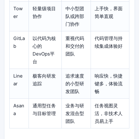
Tow
轻量级项目
中小型团
上手快，界面
er
协作
队或跨部
简单直观
门协作
GitLa
以代码为核
重视代码
代码管理与持
b
心的
和交付的
续集成体验好
DevOps平
团队
台
Line
极客向研发
追求速度
响应快，快捷
ar
追踪
的小型研
键多，体验流
发团队
畅
Asan
通用型任务
业务与研
任务视图灵
a
与目标管理
发混合型
活，非技术人
团队
员易上手