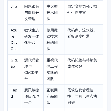
Jira
问题跟踪
中大型
自定义能力强，插
与敏捷开
技术团
件生态丰富
发管理
队
Azu
微软生态
使用微
代码库、流水线、
re
研发一体
软技术
看板深度打通
Dev
化平台
栈的团
Ops
队
GitL
源代码管
重视代
代码托管与持续集
ab
理与
码工程
成体验好
CI/CD平
实践的
台
团队
Tap
腾讯敏捷
互联网
需求迭代管理便
d
项目管理
产品团
捷，与腾讯生态协
平台
队
同好