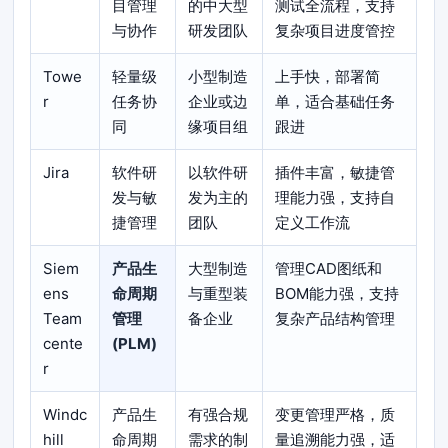
目管理
的中大型
测试全流程，支持
与协作
研发团队
复杂项目进度管控
Towe
轻量级
小型制造
上手快，部署简
r
任务协
企业或边
单，适合基础任务
同
缘项目组
跟进
Jira
软件研
以软件研
插件丰富，敏捷管
发与敏
发为主的
理能力强，支持自
捷管理
团队
定义工作流
Siem
产品生
大型制造
管理CAD图纸和
ens
命周期
与重型装
BOM能力强，支持
Team
管理
备企业
复杂产品结构管理
cente
(PLM)
r
Windc
产品生
有强合规
变更管理严格，质
hill
命周期
需求的制
量追溯能力强，适