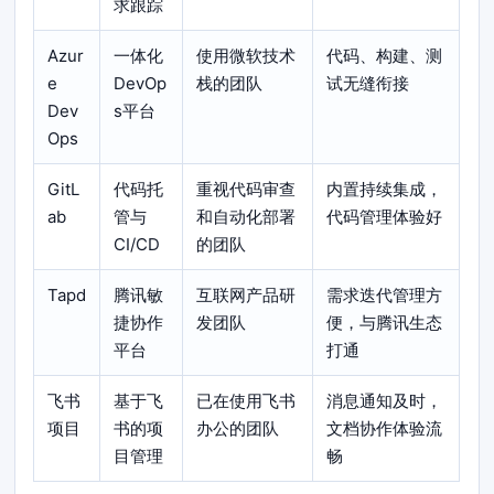
求跟踪
Azur
一体化
使用微软技术
代码、构建、测
e
DevOp
栈的团队
试无缝衔接
Dev
s平台
Ops
GitL
代码托
重视代码审查
内置持续集成，
ab
管与
和自动化部署
代码管理体验好
CI/CD
的团队
Tapd
腾讯敏
互联网产品研
需求迭代管理方
捷协作
发团队
便，与腾讯生态
平台
打通
飞书
基于飞
已在使用飞书
消息通知及时，
项目
书的项
办公的团队
文档协作体验流
目管理
畅