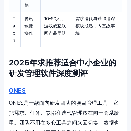
踪
T
腾讯
10-50人，
需求迭代与缺陷追踪
a
敏捷
游戏或互联
模块成熟，内置故事
p
协作
网产品团队
墙
d
2026年求推荐适合中小企业的
研发管理软件深度测评
ONES
ONES是一款面向研发团队的项目管理工具。它
把需求、任务、缺陷和迭代管理放在同一套系统
里。团队不用在多套工具之间来回切换，数据也