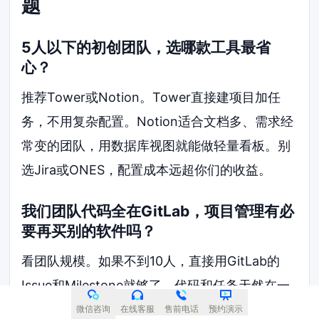
题
5人以下的初创团队，选哪款工具最省
心？
推荐Tower或Notion。Tower直接建项目加任
务，不用复杂配置。Notion适合文档多、需求经
常变的团队，用数据库视图就能做轻量看板。别
选Jira或ONES，配置成本远超你们的收益。
我们团队代码全在GitLab，项目管理有必
要再买别的软件吗？
看团队规模。如果不到10人，直接用GitLab的
Issue和Milestone就够了，代码和任务天然在一
起。超过20人，跨组沟通多，GitLab的项目视图
微信咨询
在线客服
售前电话
预约演示