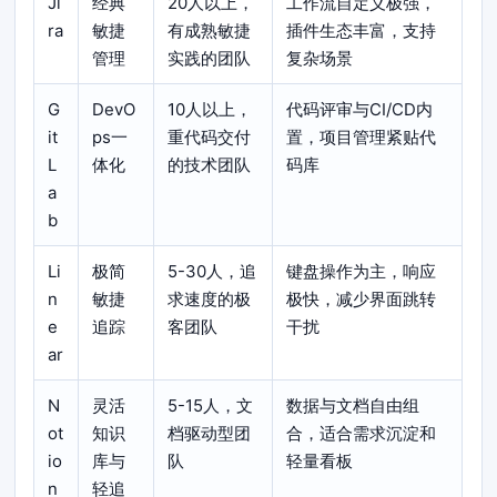
Ji
经典
20人以上，
工作流自定义极强，
ra
敏捷
有成熟敏捷
插件生态丰富，支持
管理
实践的团队
复杂场景
G
DevO
10人以上，
代码评审与CI/CD内
it
ps一
重代码交付
置，项目管理紧贴代
L
体化
的技术团队
码库
a
b
Li
极简
5-30人，追
键盘操作为主，响应
n
敏捷
求速度的极
极快，减少界面跳转
e
追踪
客团队
干扰
ar
N
灵活
5-15人，文
数据与文档自由组
ot
知识
档驱动型团
合，适合需求沉淀和
io
库与
队
轻量看板
n
轻追