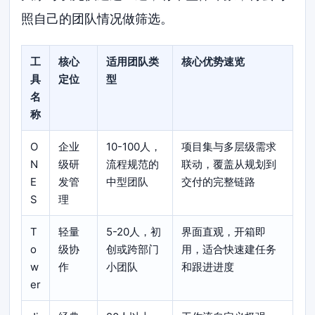
照自己的团队情况做筛选。
工
核心
适用团队类
核心优势速览
具
定位
型
名
称
O
企业
10-100人，
项目集与多层级需求
N
级研
流程规范的
联动，覆盖从规划到
E
发管
中型团队
交付的完整链路
S
理
T
轻量
5-20人，初
界面直观，开箱即
o
级协
创或跨部门
用，适合快速建任务
w
作
小团队
和跟进进度
er