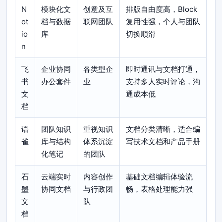
N
模块化文
创意及互
排版自由度高，Block
ot
档与数据
联网团队
复用性强，个人与团队
io
库
切换顺滑
n
飞
企业协同
各类型企
即时通讯与文档打通，
书
办公套件
业
支持多人实时评论，沟
文
通成本低
档
语
团队知识
重视知识
文档分类清晰，适合编
雀
库与结构
体系沉淀
写技术文档和产品手册
化笔记
的团队
石
云端实时
内容创作
基础文档编辑体验流
墨
协同文档
与行政团
畅，表格处理能力强
文
队
档