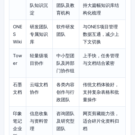
队知识沉
团队及教
持大篇幅知识库结
淀
育机构
构化梳理
ONE
研发团队
软件研发
与ONES项目管理
S
专属知识
团队
数据互通，减少上
Wiki
库
下文切换
Tow
轻量级项
中小型团
上手快，任务管理
er
目协作
队及跨部
与文档结合紧密
门协作组
石墨
云端文档
各类内容
传统文档体验好，
文档
协作
创作与行
支持复杂表格和批
政团队
量操作
印象
信息收集
咨询团队
网页剪藏能力强，
笔记
与资料管
及研究型
适合碎片化资料归
企业
理
团队
档