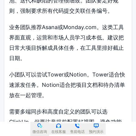
池、迭代和缺陷的管理很细致。团队要定好规
则，强制要求所有代码提交关联任务编号。
业务团队推荐Asana或Monday.com。这类工具
界面直观，运营和市场人员学习成本低。建议把
日常大项目拆解成具体任务，在工具里排好截止
日期。
小团队可以尝试Tower或Notion。Tower适合快
速派发任务。Notion适合把项目文档和待办清单
放在一起管理。
需要多端同步和高度自定义的团队可以选
ClickUp。但要注意提前配置好视图，避免功能
太多让新员工迷茫。
微信咨询
在线客服
售前电话
预约演示