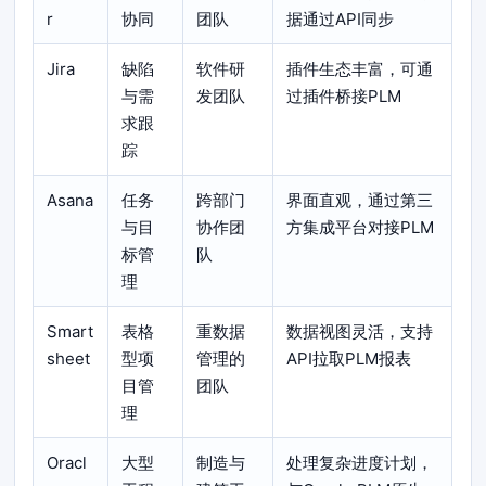
r
协同
团队
据通过API同步
Jira
缺陷
软件研
插件生态丰富，可通
与需
发团队
过插件桥接PLM
求跟
踪
Asana
任务
跨部门
界面直观，通过第三
与目
协作团
方集成平台对接PLM
标管
队
理
Smart
表格
重数据
数据视图灵活，支持
sheet
型项
管理的
API拉取PLM报表
目管
团队
理
Oracl
大型
制造与
处理复杂进度计划，