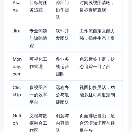
Asa
目标与任
跨部门
时间线视图清晰，
na
务追踪
协作团
目标拆解直观
队
Jira
专业问题
软件开
工作流自定义能力
与缺陷追
发团队
强，插件生态丰富
踪
Mon
可视化工
多业务
色彩标签丰富，状
day.
作管理
线运营
态追踪一目了然
com
团队
Clic
多视图合
远程办
视图切换灵活，功
kUp
一的效率
公与敏
能多且可高度定制
平台
捷团队
Noti
文档与数
创意与
页面排版自由，适
on
据融合工
内容团
合沉淀知识库与轻
作区
队
量任务