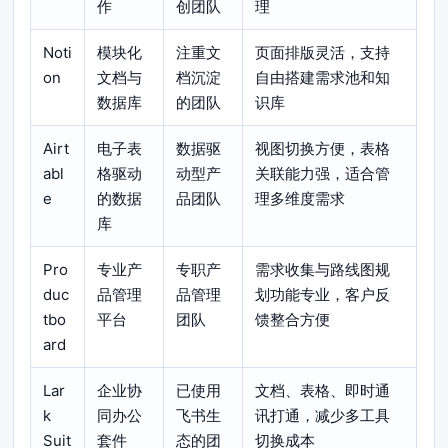
作
创团队
理
Noti
模块化
注重文
页面排版灵活，支持
on
文档与
档沉淀
自由搭建需求池和知
数据库
的团队
识库
Airt
电子表
数据驱
视图切换方便，表格
abl
格驱动
动型产
关联能力强，适合管
e
的数据
品团队
理多维度需求
库
Pro
专业产
专职产
需求收集与路线图规
duc
品管理
品管理
划功能专业，客户反
tbo
平台
团队
馈整合方便
ard
Lar
企业协
已使用
文档、表格、即时通
k
同办公
飞书生
讯打通，减少多工具
Suit
套件
态的团
切换成本