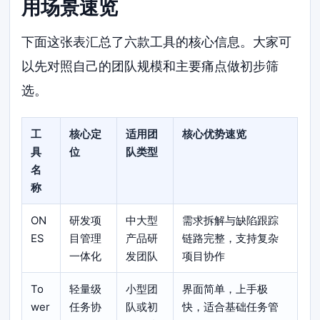
用场景速览
下面这张表汇总了六款工具的核心信息。大家可
以先对照自己的团队规模和主要痛点做初步筛
选。
工
核心定
适用团
核心优势速览
具
位
队类型
名
称
ON
研发项
中大型
需求拆解与缺陷跟踪
ES
目管理
产品研
链路完整，支持复杂
一体化
发团队
项目协作
To
轻量级
小型团
界面简单，上手极
wer
任务协
队或初
快，适合基础任务管