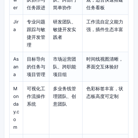
er
任务跟进
简单协作
任务看板
Jir
专业问题
研发团队、
工作流自定义能力
a
跟踪与敏
敏捷开发实
强，插件生态丰富
捷开发管
践者
理
As
目标导向
市场运营团
时间线视图清晰，
an
的任务与
队、跨职能
界面交互体验好
a
项目管理
项目组
M
可视化工
多业务线管
色彩标签丰富，状
on
作流操作
理团队、创
态板高度可定制
da
系统
意团队
y.c
o
m