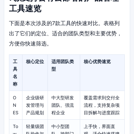
工具速览
下面是本次涉及的7款工具的快速对比。表格列
出了它们的定位、适合的团队类型和主要优势，
方便你快速筛选。
工
核心定位
适用团队类
核心优势速览
具
型
名
称
O
企业级研
中大型研发
覆盖需求到交付全
N
发管理与
团队、强流
流程，支持复杂项
ES
产品规划
程企业
目拆解与进度跟踪
To
轻量级团
中小型团
上手快，界面直
w
队协作与
队、跨部门
观，适合快速搭建