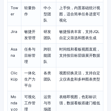
Tow
轻量协
中小
上手快，内置基础统计视
er
作
型团
图，适合简单任务进度可
队
视化
Jira
敏捷开
研发
敏捷报表丰富，支持JQL
发管理
团队
自定义筛选和图表生成
Asa
任务与
跨职
时间线和看板视图直观，
na
目标管
能团
支持按目标层级展开数据
理
队
Clic
一体化
各类
视图切换灵活，支持自定
kUp
生产力
团队
义仪表盘和多种图表类型
平台
Mo
可视化
运营
表格即视图，色彩标识
nda
工作管
与市
强，数据看板搭建门槛低
y.co
理
场团