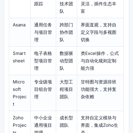
跟踪
技术团
灵活，插件生态丰
队
富
Asana
通用任务
跨部门
界面直观，支持自
与项目管
协作团
定义字段与多视图
理
队
切换
Smart
电子表格
数据驱
类Excel操作，公式
sheet
型项目管
动型团
与自动化规则定制
理
队
能力强
Micro
专业级项
大型工
甘特图与资源排班
soft
目组合管
程项目
功能强大，支持复
Projec
理
团队
杂依赖
t
Zoho
中小企业
成长型
支持自定义模块与
Projec
通用项目
团队
界面，集成Zoho生
ts
管理
态