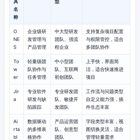
具
型
名
称
O
企业级研
中大型研发
支持复杂项目配置
NE
发管理与
团队、强流
与权限管控，适合
S
产品管理
程企业
多团队协作
To
轻量级团
中小型团
上手快，界面简
w
队协作与
队、互联网
洁，适合快速推进
er
任务管理
初创团队
项目
Jir
专业软件
专业研发团
工作流与问题类型
a
研发与缺
队、敏捷开
自定义能力强，插
陷跟踪
发团队
件生态丰富
Ai
数据驱动
产品运营团
字段类型丰富，视
rta
的多维表
队、创意型
图切换灵活，适合
bl
格协作
团队
管理轻量需求