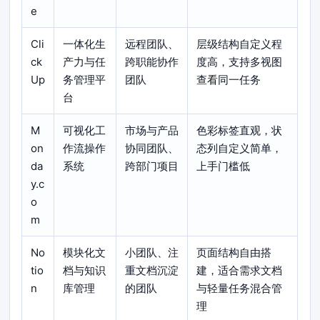
e
Cli
一体化生
远程团队、
层级结构自定义程
ck
产力与任
跨职能协作
度高，支持多视图
Up
务管理平
团队
查看同一任务
台
M
可视化工
市场与产品
色彩标签直观，状
on
作流操作
协同团队、
态列自定义简单，
da
系统
跨部门项目
上手门槛低
y.c
o
m
No
模块化文
小团队、注
页面结构自由搭
tio
档与知识
重文档沉淀
建，适合需求文档
n
库管理
的团队
与轻量任务混合管
理