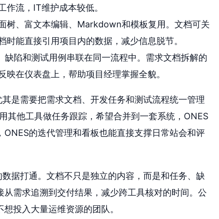
工作流，IT维护成本较低。
级页面树、富文本编辑、Markdown和模板复用。文档可关
档时能直接引用项目内的数据，减少信息脱节。
务、缺陷和测试用例串联在同一流程中。需求文档拆解的
反映在仪表盘上，帮助项目经理掌握全貌。
尤其是需要把需求文档、开发任务和测试流程统一管理
档、用其他工具做任务跟踪，希望合并到一套系统，ONES
ONES的迭代管理和看板也能直接支撑日常站会和评
的数据打通。文档不只是独立的内容，而是和任务、缺
接从需求追溯到交付结果，减少跨工具核对的时间。公
不想投入大量运维资源的团队。