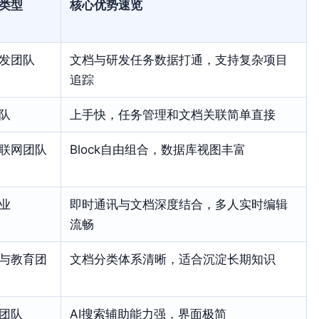
类型
核心优势速览
发团队
文档与研发任务数据打通，支持复杂项目
追踪
队
上手快，任务管理和文档关联简单直接
联网团队
Block自由组合，数据库视图丰富
业
即时通讯与文档深度结合，多人实时编辑
流畅
与教育团
文档分类体系清晰，适合沉淀长期知识
团队
AI搜索辅助能力强，界面极简