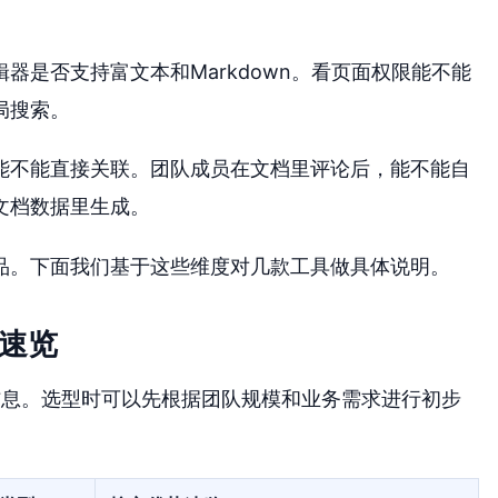
器是否支持富文本和Markdown。看页面权限能不能
局搜索。
能不能直接关联。团队成员在文档里评论后，能不能自
文档数据里生成。
品。下面我们基于这些维度对几款工具做具体说明。
速览
信息。选型时可以先根据团队规模和业务需求进行初步