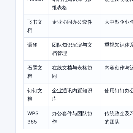
维表格
飞书文
企业协同办公套件
大中型企业
档
语雀
团队知识沉淀与文
重视知识体
档管理
石墨文
在线文档与表格协
内容创作与
档
同
钉钉文
企业通讯内置知识
使用钉钉办
档
库
WPS
办公套件与团队协
传统政企及
365
作
的团队