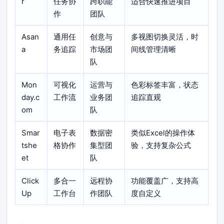
r
任务协
跨职能
适合快速推进项目
作
团队
Asan
通用任
创意与
多视图切换灵活，时
a
务追踪
市场团
间线管理清晰
队
Mon
可视化
运营与
色彩标签丰富，状态
day.c
工作流
业务团
追踪直观
om
队
Smar
电子表
数据密
类似Excel的操作体
tshe
格协作
集型团
验，支持复杂公式
et
队
Click
多合一
远程协
功能覆盖广，支持高
Up
工作台
作团队
度自定义