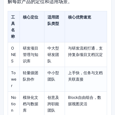
解每款产品的定位和适用场景。
工
核心定位
适用团
核心优势速览
具
队类型
名
称
O
研发项目
中大型
与研发流程打通，支
NE
管理与知
研发团
持复杂项目文档沉淀
S
识库
队
To
轻量级团
中小型
上手快，任务与文档
we
队协作
团队
关联直接
r
No
模块化文
创意及
Block自由组合，数
tio
档与数据
跨职能
据视图灵活
n
库
团队