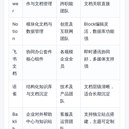
we
作与文档管理
跨职能
文档关联直接
r
团队
No
模块化文档与
创意及
Block编辑灵
tio
数据管理
互联网
活，数据库功能
n
团队
强
飞
协同办公套件
各规模
即时通讯协同
书
核心组件
企业全
好，多媒体支持
文
员
强
档
语
结构化知识库
技术及
文档层级清晰，
雀
与文档沉淀
产品团
适合长期沉淀
队
Ba
企业对外帮助
客服及
支持独立站点搭
kli
中心与知识站
运营团
建，主题可定制
b
队