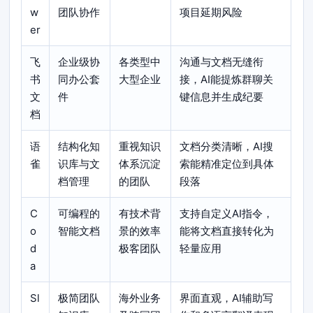
w
团队协作
项目延期风险
er
飞
企业级协
各类型中
沟通与文档无缝衔
书
同办公套
大型企业
接，AI能提炼群聊关
文
件
键信息并生成纪要
档
语
结构化知
重视知识
文档分类清晰，AI搜
雀
识库与文
体系沉淀
索能精准定位到具体
档管理
的团队
段落
C
可编程的
有技术背
支持自定义AI指令，
o
智能文档
景的效率
能将文档直接转化为
d
极客团队
轻量应用
a
Sl
极简团队
海外业务
界面直观，AI辅助写