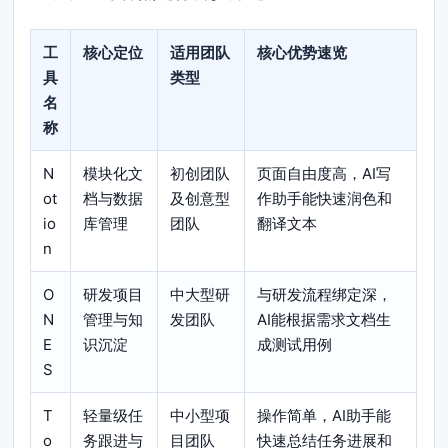
工
核心定位
适用团队
核心优势速览
具
类型
名
称
N
模块化文
初创团队
页面自由度高，AI写
ot
档与数据
及创意型
作助手能快速润色和
io
库管理
团队
翻译文本
n
O
研发项目
中大型研
与研发流程绑定深，
N
管理与知
发团队
AI能根据需求文档生
E
识沉淀
成测试用例
S
T
轻量级任
中小型项
操作简单，AI助手能
o
务跟进与
目团队
快速总结任务进展和