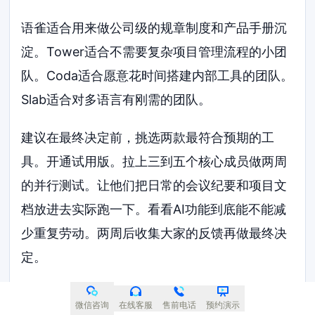
语雀适合用来做公司级的规章制度和产品手册沉
淀。Tower适合不需要复杂项目管理流程的小团
队。Coda适合愿意花时间搭建内部工具的团队。
Slab适合对多语言有刚需的团队。
建议在最终决定前，挑选两款最符合预期的工
具。开通试用版。拉上三到五个核心成员做两周
的并行测试。让他们把日常的会议纪要和项目文
档放进去实际跑一下。看看AI功能到底能不能减
少重复劳动。两周后收集大家的反馈再做最终决
定。
关于AI知识库迁移与选型的常见
微信咨询
在线客服
售前电话
预约演示