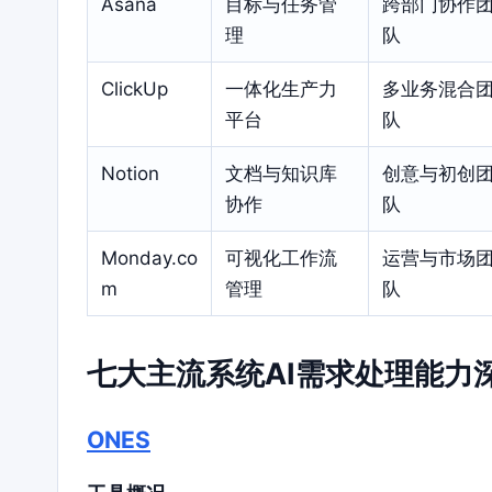
Asana
目标与任务管
跨部门协作
理
队
ClickUp
一体化生产力
多业务混合
平台
队
Notion
文档与知识库
创意与初创
协作
队
Monday.co
可视化工作流
运营与市场
m
管理
队
七大主流系统AI需求处理能力
ONES