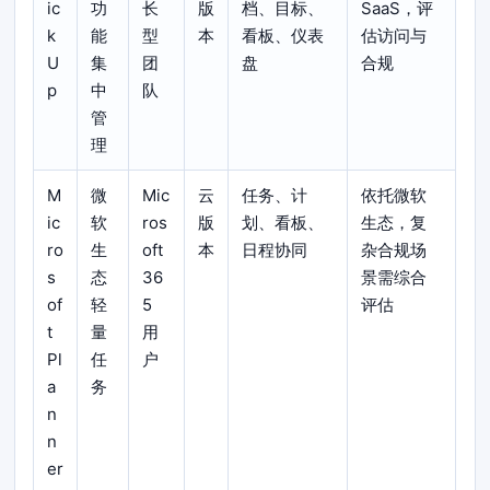
ic
功
长
版
档、目标、
SaaS，评
k
能
型
本
看板、仪表
估访问与
U
集
团
盘
合规
p
中
队
管
理
M
微
Mic
云
任务、计
依托微软
ic
软
ros
版
划、看板、
生态，复
ro
生
oft
本
日程协同
杂合规场
s
态
36
景需综合
of
轻
5
评估
t
量
用
Pl
任
户
a
务
n
n
er