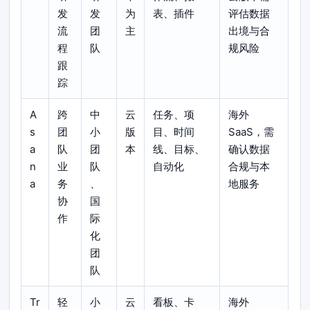
发
发
为
表、插件
评估数据
流
团
主
出境与合
程
队
规风险
跟
踪
A
跨
中
云
任务、项
海外
s
团
小
版
目、时间
SaaS，需
a
队
团
本
线、目标、
确认数据
n
业
队
自动化
合规与本
a
务
、
地服务
协
国
作
际
化
团
队
Tr
轻
小
云
看板、卡
海外