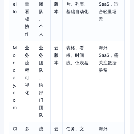
el
量
团
版
片、列表、
SaaS，适
lo
看
队
本
基础自动化
合轻量场
板
、
景
协
个
作
人
M
业
业
云
表格、看
海外
o
务
务
版
板、时间
SaaS，需
n
流
团
本
线、仪表盘
关注数据
d
程
队
驻留
a
可
、
y.
视
跨
c
化
部
o
门
m
团
队
Cl
多
成
云
任务、文
海外