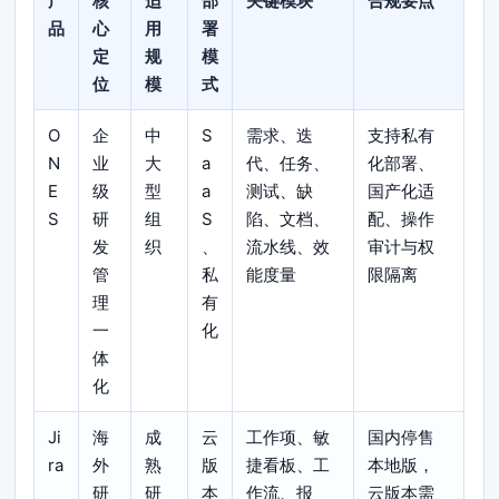
产
核
适
部
关键模块
合规要点
品
心
用
署
定
规
模
位
模
式
O
企
中
S
需求、迭
支持私有
N
业
大
a
代、任务、
化部署、
E
级
型
a
测试、缺
国产化适
S
研
组
S
陷、文档、
配、操作
发
织
、
流水线、效
审计与权
管
私
能度量
限隔离
理
有
一
化
体
化
Ji
海
成
云
工作项、敏
国内停售
ra
外
熟
版
捷看板、工
本地版，
研
研
本
作流、报
云版本需