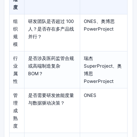
度
组
研发团队是否超过 100
ONES、奥博思
织
人？是否存在多产品线
PowerProject
规
并行？
模
行
是否涉及医药监管合规
瑞杰
业
或高端制造复杂
SuperProject、奥
属
BOM？
博思
性
PowerProject
管
是否需要研发效能度量
ONES
理
与数据驱动决策？
成
熟
度