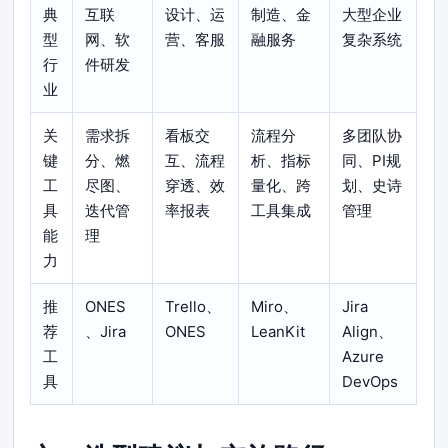
典
互联
设计、运
制造、金
大型企业
型
网、软
营、客服
融服务
复杂系统
行
件研发
业
关
需求拆
看板交
流程分
多团队协
键
分、燃
互、流程
析、指标
同、PI规
工
尽图、
穿透、效
量化、跨
划、史诗
具
迭代管
率报表
工具集成
管理
能
理
力
推
ONES
Trello、
Miro、
Jira
荐
、Jira
ONES
LeanKit
Align、
工
Azure
具
DevOps