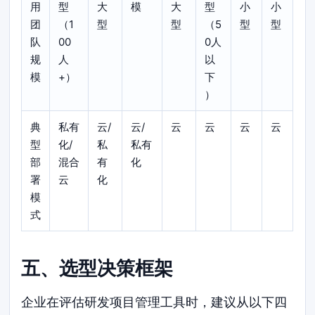
用
型
大
模
大
型
小
小
团
（1
型
型
（5
型
型
队
00
0人
规
人
以
模
+）
下
）
典
私有
云/
云/
云
云
云
云
型
化/
私
私有
部
混合
有
化
署
云
化
模
式
五、选型决策框架
企业在评估研发项目管理工具时，建议从以下四