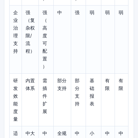
企
强
强
中
强
弱
弱
弱
业
（复
（
治
杂权
高
理
限/
度
支
流
可
持
程）
配
置
）
研
内置
需
部分
部
基
有
有
发
体系
插
支持
分
础
限
限
效
件
支
报
能
扩
持
表
度
展
量
适
中大
中
全规
中
小
中
中