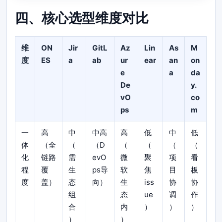
四、核心选型维度对比
维
ON
Jir
GitL
Az
Lin
As
M
度
ES
a
ab
ur
ear
an
on
e
a
da
De
y.
vO
co
ps
m
一
高
中
中高
高
低
中
低
体
（全
（
（D
（
（
（
（
化
链路
需
evO
微
聚
项
看
程
覆
生
ps导
软
焦
目
板
度
盖）
态
向）
生
iss
协
协
组
态
ue
调
作
合
内
）
）
）
）
）