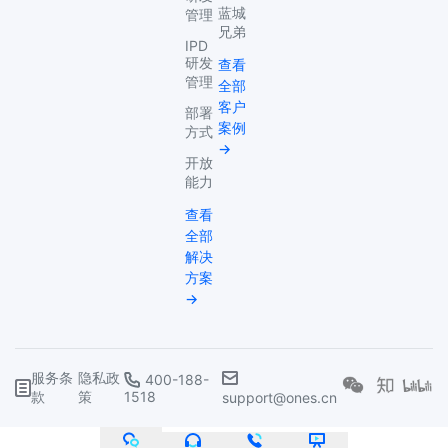
蓝城
管理
兄弟
IPD
研发
查看
管理
全部
客户
部署
案例
方式
→
开放
能力
查看
全部
解决
方案
→
服务条
隐私政
400-188-
款
策
1518
support@ones.cn
©武汉复临科技有限公司
鄂ICP备2022020263号
鄂公网安备 42018502006395号