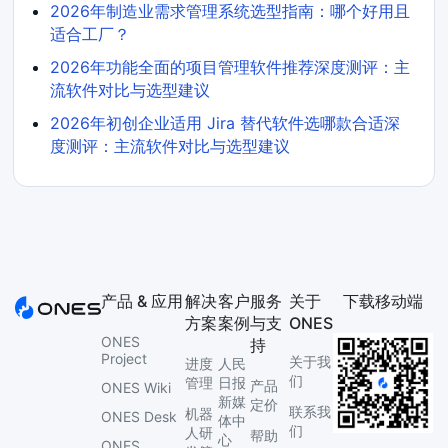
2026年制造业需求管理系统选型指南：哪个好用且
适合工厂？
2026年功能全面的项目管理软件推荐深度测评：主
流软件对比与选型建议
2026年初创企业适用 Jira 替代软件选哪款合适深
度测评：主流软件对比与选型建议
产品 & 应用
解决
客户
服务
关于
下载移动端
方案
案例
与支
ONES
ONES
持
Project
关于我
进度
人民
们
管理
日报
产品
ONES Wiki
新媒
定价
联系我
机器
ONES Desk
体中
们
人研
帮助
心
ONES