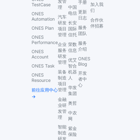
发管
手册
加入我
TestCase
理
中国
们
更新
电信
ONES
汽车
日志
Automation
合作伙
研发
长安
伴招募
服务
ONES Plan
项目
国际
团队
管理
信托
ONES
Performance
服务
企业
荣数
介绍
服务
信息
ONES
研发
Account
ONES
优艾
管理
Blog
ONES Task
智合
装备
机器
开发
ONES
制造
人
者中
Resource
项目
心
华发
管理
前往应用中心
集团
→
金融
奥哲
业研
发管
中农
理
网
智能
紫金
制造
保险
研发