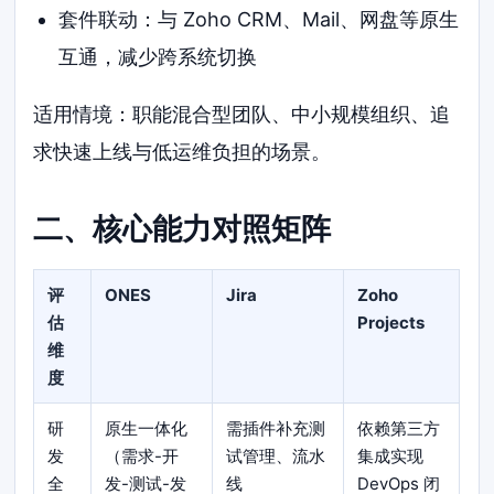
套件联动：与 Zoho CRM、Mail、网盘等原生
互通，减少跨系统切换
适用情境：职能混合型团队、中小规模组织、追
求快速上线与低运维负担的场景。
二、核心能力对照矩阵
评
ONES
Jira
Zoho
估
Projects
维
度
研
原生一体化
需插件补充测
依赖第三方
发
（需求-开
试管理、流水
集成实现
全
发-测试-发
线
DevOps 闭