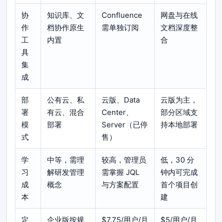
协
知识库、文
Confluence
网盘与在线
作
档协作原生
需单独订阅
文档深度整
工
内置
合
具
集
成
部
公有云、私
云版、Data
云版为主，
署
有云、混合
Center、
部分区域支
模
部署
Server（已停
持本地部署
式
售）
学
中等，需理
较高，管理员
低，30 分
习
解研发管理
需掌握 JQL
钟内可完成
成
概念
与方案配置
首个项目创
本
建
定
企业版按规
$7.75/用户/月
$5/用户/月