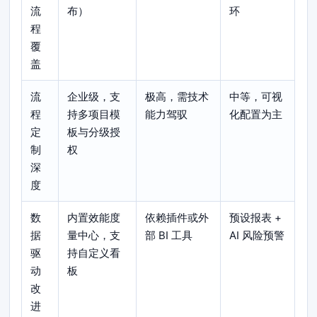
流
布）
环
程
覆
盖
流
企业级，支
极高，需技术
中等，可视
程
持多项目模
能力驾驭
化配置为主
定
板与分级授
制
权
深
度
数
内置效能度
依赖插件或外
预设报表 +
据
量中心，支
部 BI 工具
AI 风险预警
驱
持自定义看
动
板
改
进