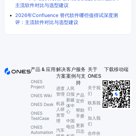
主流软件对比与选型建议
2026年Confluence 替代软件哪些值得试深度测
评：主流软件对比与选型建议
产品 & 应用
解决
客户
服务
关于
下载移动端
方案
案例
与支
ONES
ONES
持
Project
关于我
进度
人民
们
管理
日报
产品
ONES Wiki
新媒
定价
联系我
机器
ONES Desk
体中
们
人研
帮助
心
ONES
发管
手册
加入我
TestCase
理
中国
们
更新
电信
ONES
汽车
日志
Automation
合作伙
研发
长安