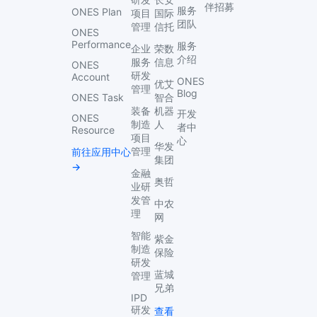
伴招募
服务
ONES Plan
项目
国际
团队
管理
信托
ONES
Performance
服务
企业
荣数
介绍
服务
信息
ONES
研发
Account
ONES
优艾
管理
Blog
ONES Task
智合
装备
机器
开发
ONES
制造
人
者中
Resource
项目
心
华发
管理
前往应用中心
集团
→
金融
奥哲
业研
发管
中农
理
网
智能
紫金
制造
保险
研发
蓝城
管理
兄弟
IPD
研发
查看