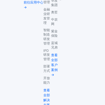
华发
管理
前往应用中心
集团
→
金融
奥哲
业研
发管
中农
理
网
智能
紫金
制造
保险
研发
蓝城
管理
兄弟
IPD
研发
查看
管理
全部
客户
部署
案例
方式
→
开放
能力
查看
全部
解决
方案