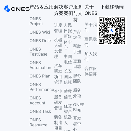
产品 & 应用
解决
客户
服务
关于
下载移动端
方案
案例
与支
ONES
ONES
持
Project
关于我
进度
人民
们
管理
日报
产品
ONES Wiki
新媒
定价
联系我
机器
ONES Desk
体中
们
人研
帮助
心
ONES
发管
手册
加入我
TestCase
理
中国
们
更新
电信
ONES
汽车
日志
Automation
合作伙
研发
长安
伴招募
服务
ONES Plan
项目
国际
团队
管理
信托
ONES
Performance
服务
企业
荣数
介绍
服务
信息
ONES
研发
Account
ONES
优艾
管理
Blog
ONES Task
智合
装备
机器
开发
ONES
制造
人
者中
Resource
项目
心