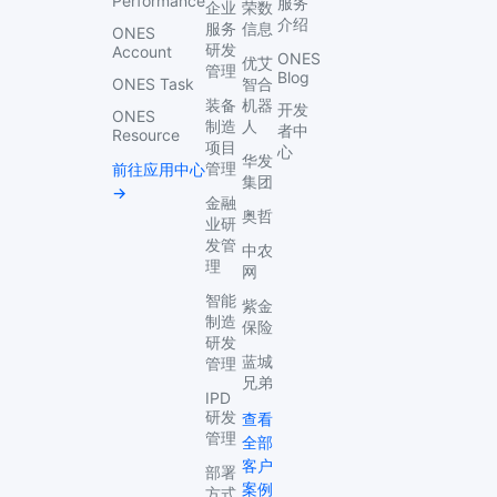
Performance
服务
企业
荣数
介绍
服务
信息
ONES
研发
Account
ONES
优艾
管理
Blog
ONES Task
智合
装备
机器
开发
ONES
制造
人
者中
Resource
项目
心
华发
管理
前往应用中心
集团
→
金融
奥哲
业研
发管
中农
理
网
智能
紫金
制造
保险
研发
蓝城
管理
兄弟
IPD
研发
查看
管理
全部
客户
部署
案例
方式