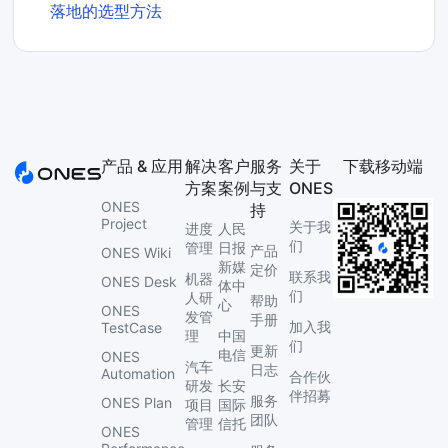
落地的选型方法
产品 & 应用
解决
客户
服务
关于
下载移动端
方案
案例
与支
ONES
ONES
持
Project
关于我
进度
人民
们
管理
日报
产品
ONES Wiki
新媒
定价
联系我
机器
ONES Desk
体中
们
人研
帮助
心
ONES
发管
手册
加入我
TestCase
理
中国
们
更新
电信
ONES
汽车
日志
Automation
合作伙
研发
长安
伴招募
服务
ONES Plan
项目
国际
团队
管理
信托
ONES